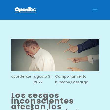
/*** Collapse the mobile menu - WPress Doctor ****/
acordero.e
agosto 31,
Comportamiento
2022
humano,Liderazgo
Los sesgos
inconscientes
afectan los