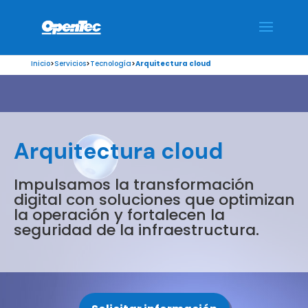
/*** Collapse the mobile menu - WPress Doctor ****/
Inicio
>
Servicios
>
Tecnología
>
Arquitectura cloud
Arquitectura cloud
Impulsamos la transformación
digital con soluciones que optimizan
la operación y fortalecen la
seguridad de la infraestructura.